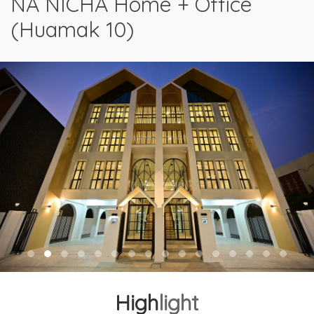
NA NICHA Home + Office
(Huamak 10)
High
light