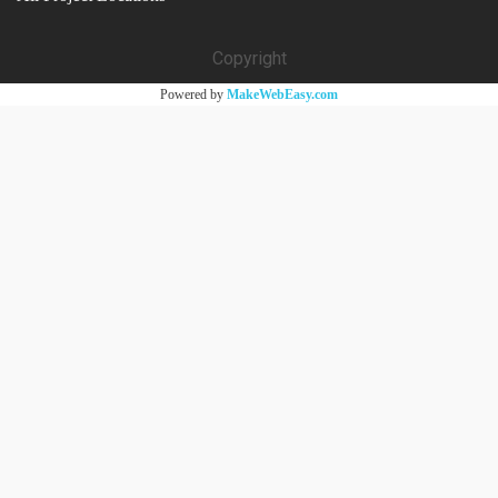
8 ซอยหัวหมาก 9 หัวหมาก บางกะปิ กทม. 10240
LINK
Home
Articles
Contacts
NA NICHA Huamak10
PROJECT LOCATIONS
Huamak
Sukhumvit
Commuter Town
All Project Locations
Copyright